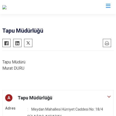
Aksaray
Tapu Müdürlüğü
Ağaçören
Eskil
Gülağaç
Tapu Müdürü
Güzelyurt
Murat DURU
Ortaköy
Sarıyahşi
Sultanhanı
Tapu Müdürlüğü
A
Adres
Meydan Mahallesi Hürriyet Caddesi No: 18/4