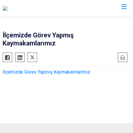
Aksaray
İlçemizde Görev Yapmış
Kaymakamlarımız
Ağaçören
Eskil
Gülağaç
İlçemizde Görev Yapmış Kaymakamlarımız
Güzelyurt
Ortaköy
Sarıyahşi
Sultanhanı