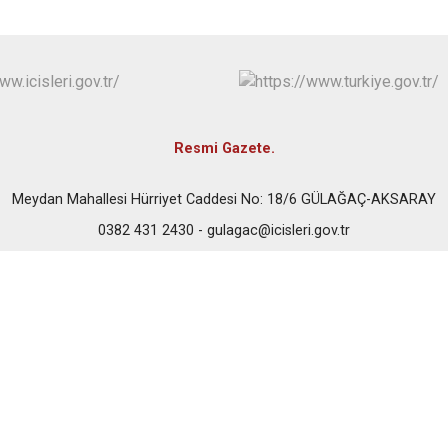
Ortaköy
Sarıyahşi
Sultanhanı
Resmi Gazete.
Meydan Mahallesi Hürriyet Caddesi No: 18/6 GÜLAĞAÇ-AKSARAY
0382 431 2430 - gulagac@icisleri.gov.tr