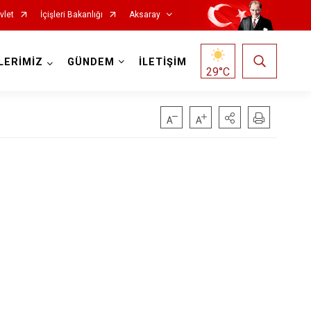
vlet
İçişleri Bakanlığı
Aksaray
LERİMİZ
GÜNDEM
İLETİŞİM
29
°C