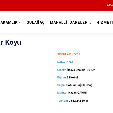
e-De
AKAMLIK
GÜLAĞAÇ
MAHALLİ İDARELER
HİZMET
Aksaray
ar Köyü
SOFULAR KÖYÜ
Nüfus:
1009
Ulaşım:
İlçeye Uzaklığı 10 Km
Eğitim:
1 İlkokul
Ağaçören
Sağlık:
Sofular Sağlık Ocağı
Eskil
Muhtar:
Hasan ÇAVUŞ
Gülağaç
Telefon:
0 532 242 10 46
Güzelyurt