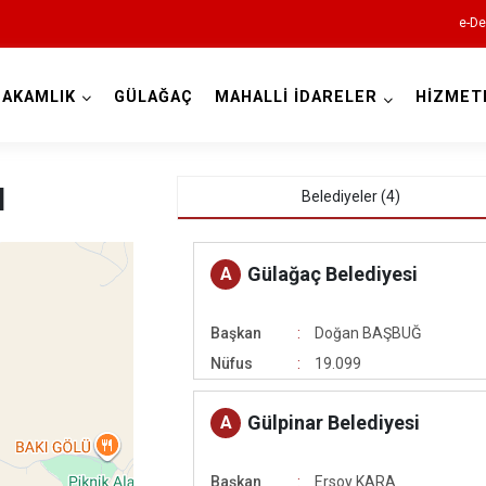
e-De
AKAMLIK
GÜLAĞAÇ
MAHALLİ İDARELER
HİZMET
Aksaray
ı
Belediyeler (4)
Gülağaç Belediyesi
A
Başkan
Doğan BAŞBUĞ
Ağaçören
Nüfus
19.099
Eskil
Gülağaç
Gülpinar Belediyesi
A
Güzelyurt
Başkan
Ersoy KARA