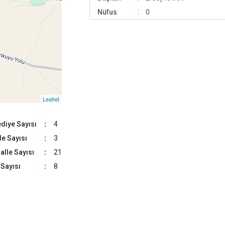
Ortaköy
Nüfus
0
Sarıyahşi
Sultanhanı
Leaflet
diye Sayısı
:
4
e Sayısı
:
3
lle Sayısı
:
21
Sayısı
:
8