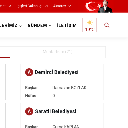
vlet
İçişleri Bakanlığı
Aksaray
LERİMİZ
GÜNDEM
İLETİŞİM
19
°C
Muhtarliklar (21)
Demi̇rci̇ Belediyesi
A
Başkan
Ramazan BOZLAK
Nüfus
0
Saratli Belediyesi
A
Başkan
Cuma KAPLAN