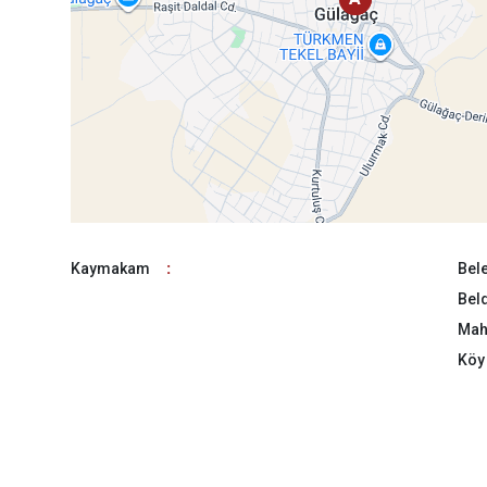
Kaymakam
:
Bele
Beld
Maha
Köy 