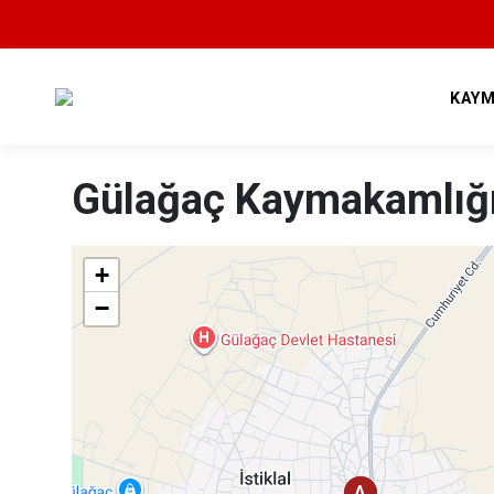
KAYM
Gülağaç Kaymakamlığ
+
−
A
A