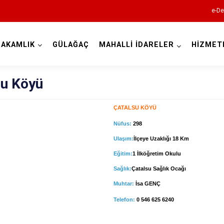
e-De
AKAMLIK
GÜLAĞAÇ
MAHALLİ İDARELER
HİZMET
Aksaray
su Köyü
ÇATALSU KÖYÜ
Nüfus:
298
Ulaşım:
İlçeye Uzaklığı 18 Km
Eğitim:
1 İlköğretim Okulu
Ağaçören
Sağlık:
Çatalsu Sağlık Ocağı
Eskil
Muhtar:
İsa GENÇ
Gülağaç
Telefon:
0 546 625 6240
Güzelyurt