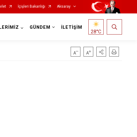
vlet
İçişleri Bakanlığı
Aksaray
LERİMİZ
GÜNDEM
İLETİŞİM
28
°C