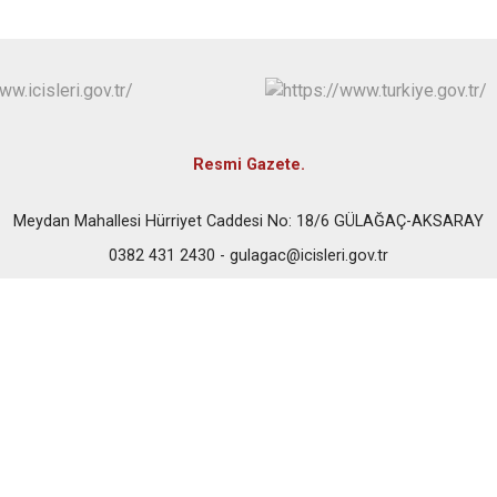
Ortaköy
Sarıyahşi
Sultanhanı
Resmi Gazete.
Meydan Mahallesi Hürriyet Caddesi No: 18/6 GÜLAĞAÇ-AKSARAY
0382 431 2430 - gulagac@icisleri.gov.tr